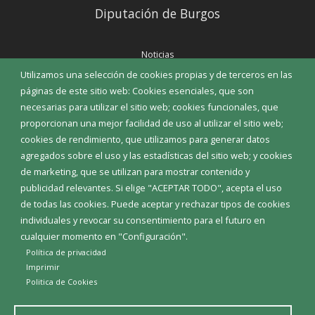
Diputación de Burgos
Noticias
Eventos
Utilizamos una selección de cookies propias y de terceros en las
Corporación Municipal
páginas de este sitio web: Cookies esenciales, que son
Teléfonos de interés
necesarias para utilizar el sitio web; cookies funcionales, que
proporcionan una mejor facilidad de uso al utilizar el sitio web;
INICIAR SESIÓN
cookies de rendimiento, que utilizamos para generar datos
MAPA WEB
agregados sobre el uso y las estadísticas del sitio web; y cookies
de marketing, que se utilizan para mostrar contenido y
publicidad relevantes. Si elige "ACEPTAR TODO", acepta el uso
de todas las cookies. Puede aceptar y rechazar tipos de cookies
individuales y revocar su consentimiento para el futuro en
cualquier momento en "Configuración".
Política de privacidad
Imprimir
Politica de Cookies