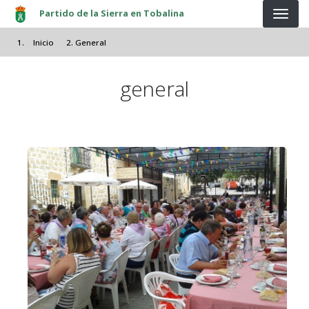
Pasar al contenido principal
Partido de la Sierra en Tobalina
Inicio
General
general