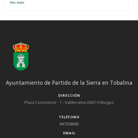
Burgos, núm. 3 Visita médica: cada 15 días. Resto de días en la
Ver más
localidad de Frías o el en centro de salud en Quintana Martín
Galindez.
Ayuntamiento de Partido de la Sierra en Tobalina
DIRECCIÓN
Plaza Consistorio - 1 - Valderrama (09211) Burgos
TELÉFONO
947358585
EMAIL